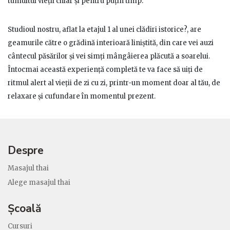
tumultul vieții chiar și pentru puțin timp.
Studioul nostru, aflat la etajul 1 al unei clădiri istorice?, are
geamurile către o grădină interioară liniștită, din care vei auzi
cântecul păsărilor și vei simți mângâierea plăcută a soarelui.
Întocmai această experiență completă te va face să uiți de
ritmul alert al vieții de zi cu zi, printr-un moment doar al tău, de
relaxare și cufundare în momentul prezent.
Despre
Masajul thai
Alege masajul thai
Școală
Cursuri