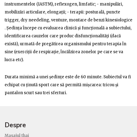
instrumentelor (IASTM), reflexogen, limfatic; - manipulări,
mobilizări articulare, elongații; - terapii: posturală, puncte
trigger, dry needeling, ventuze, montare de benzi kinesiologice
. Ședința începe cu evaluarea clinică și funcțională a subiectului,
identificarea cauzelor care produc disfuncționalități (dacă
există), urmată de pregătirea organismului pentru terapia în
sine (exerciții de respirație, încălzirea zonelor pe care se va
lucra etc).
Durata minimă a unei ședințe este de 60 minute. Subiectul va fi
echipat cu ținută sport care să permită mișcarea: tricou și
pantalon scurt sau trei sferturi.
Despre
Masajul thai